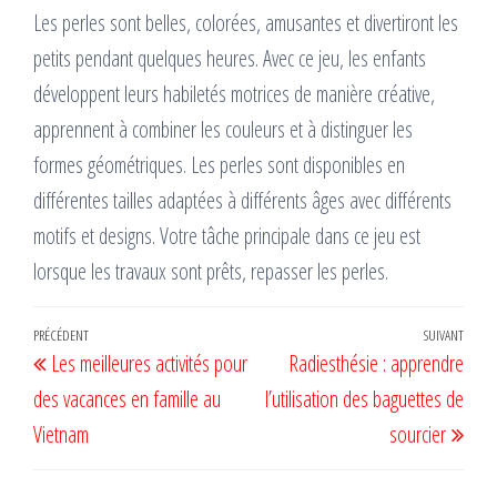
Les perles sont belles, colorées, amusantes et divertiront les
petits pendant quelques heures. Avec ce jeu, les enfants
développent leurs habiletés motrices de manière créative,
apprennent à combiner les couleurs et à distinguer les
formes géométriques. Les perles sont disponibles en
différentes tailles adaptées à différents âges avec différents
motifs et designs. Votre tâche principale dans ce jeu est
lorsque les travaux sont prêts, repasser les perles.
Navigation
Article
PRÉCÉDENT
SUIVANT
Artic
Les meilleures activités pour
Radiesthésie : apprendre
de
précédent
suiv
des vacances en famille au
l’utilisation des baguettes de
l’article
Vietnam
sourcier