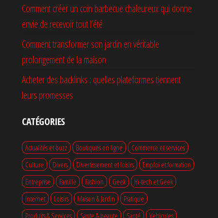
Comment créer un coin barbecue chaleureux qui donne
envie de recevoir tout l’été
Comment transformer son jardin en véritable
prolongement de la maison
Acheter des backlinks : quelles plateformes tiennent
leurs promesses
CATÉGORIES
Actualités et buzz
Boutiques en ligne
Commerce et services
Culture
Divers
Divertissement et loisirs
Emploi et formation
Entreprise
Famille
Fashion
Geek
Hi-tech et Geek
Internet
Loisirs
Maison & Jardin
Pratique
Produits & Services
Sante & beaute
Santé
Vehicules