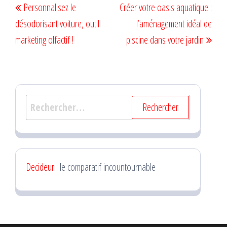
Personnalisez le
Créer votre oasis aquatique :
de
précédent
suiv
désodorisant voiture, outil
l’aménagement idéal de
l’article
marketing olfactif !
piscine dans votre jardin
Rechercher :
Decideur
: le comparatif incountournable