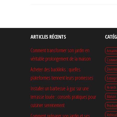
ARTICLES RÉCENTS
CATÉG
Comment transformer son jardin en
Actualit
véritable prolongement de la maison
Commerc
Acheter des backlinks : quelles
Divertis
plateformes tiennent leurs promesses
Entrepr
Hi-tech
Installer un barbecue à gaz sur une
terrasse louée : conseils pratiques pour
Maison 
cuisiner sereinement
Produit
Vehicul
Comment préparer son jardin et ses