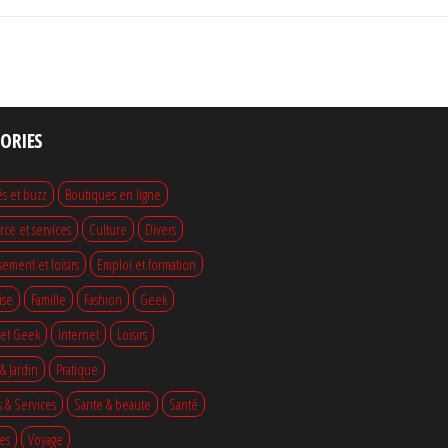
ORIES
és et buzz
Boutiques en ligne
e et services
Culture
Divers
sement et loisirs
Emploi et formation
ise
Famille
Fashion
Geek
 et Geek
Internet
Loisirs
& Jardin
Pratique
s & Services
Sante & beaute
Santé
es
Voyage