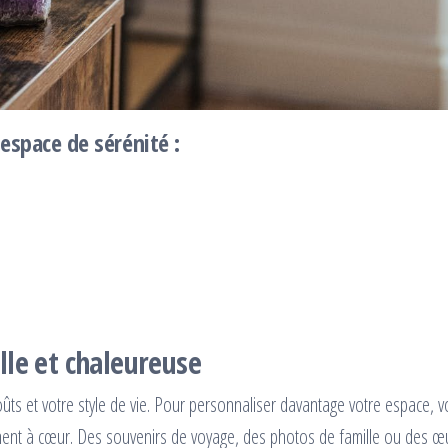
 espace de sérénité :
lle et chaleureuse
ûts et votre style de vie. Pour personnaliser davantage votre espace, 
nnent à cœur. Des souvenirs de voyage, des photos de famille ou des œ