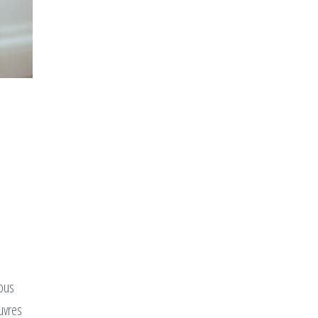
vous
uvres