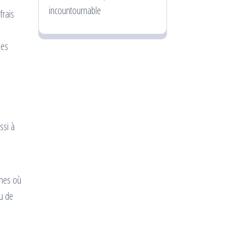
incountournable
frais
des
ssi à
ones où
eu de