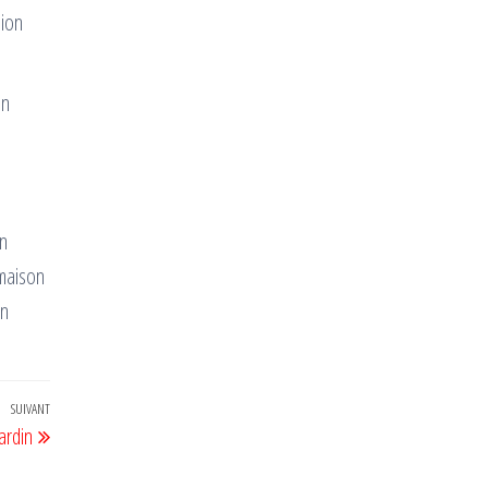
sion
on
En
 maison
un
SUIVANT
Article
ardin
suivant