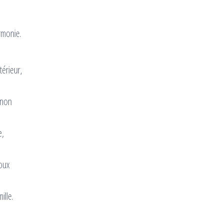
rmonie.
térieur,
 non
e,
doux
ille.